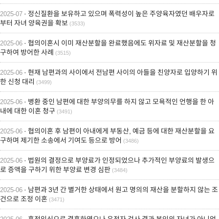
· 정신질환을 보유하고 있으며 폭력성이 높은 주양육자였던 배우자로
2025-07
부터 자녀 양육권을 확보
(3533)
· 협의이혼시 이미 재산분할을 완료했음에도 위자료 및 재산분할을 청
2025-06
구하여 방어한 사례
(3515)
· 현재 남편과의 사이에서 전남편 사이의 아들을 친양자로 입양하기 위
2025-06
한 신청 대리
(3499)
· 병환 중인 남편에 대한 부양의무를 하지 않고 모욕적인 언행을 한 아
2025-06
내에 대한 이혼 청구
(3491)
· 협의이혼 후 남편이 아내에게 부동산, 예금 등에 대한 재산분할을 요
2025-06
구하며 제기한 소송에서 기여도 등으로 방어
(3486)
· 법원의 결정으로 부양료가 인정되었으나 추가적인 부양료의 발생으
2025-06
로 증액을 구하기 위한 부양료 변경 심판
(3484)
· 남편과 3년 간 별거한 상태에서 원고 명의의 재산을 분할하지 않는 조
2025-06
건으로 조정 이혼
(3471)
· 혼전임신으로 결혼하였으나 유전자 검사 결과 본인의 자녀가 아니었
2025-06