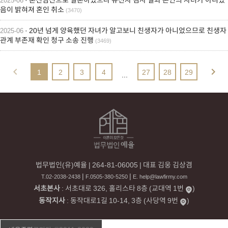
음이 밝혀져 혼인 취소
(3470)
· 20년 넘게 양육했던 자녀가 알고보니 친생자가 아니었으므로 친생자
2025-06
관계 부존재 확인 청구 소송 진행
(3469)
1
2
3
4
27
28
29
...
법무법인(유)예율
|
264-81-06005
|
대표 김웅 김상겸
|
|
T.02-2038-2438
F.0505-380-5250
E. help@lawfirmy.com
서초본사
: 서초대로 326, 홀리스타 8층
(
교대역
1번
)
동작지사
: 동작대로1길 10-14, 3층
(
사당역
9번
)