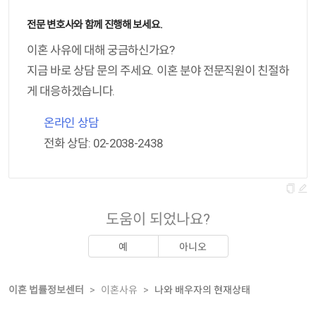
전문 변호사와 함께 진행해 보세요.
이혼 사유에 대해 궁금하신가요?
지금 바로 상담 문의 주세요. 이혼 분야 전문직원이 친절하
게 대응하겠습니다.
온라인 상담
전화 상담: 02-2038-2438
도움이 되었나요?
예
아니오
이혼 법률정보센터
>
이혼사유
>
나와 배우자의 현재상태