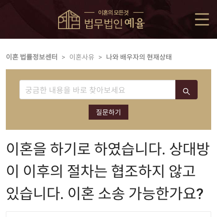
이혼 법률정보센터
>
이혼사유
>
나와 배우자의 현재상태
질문하기
이혼을 하기로 하였습니다. 상대방
이 이후의 절차는 협조하지 않고
있습니다. 이혼 소송 가능한가요?